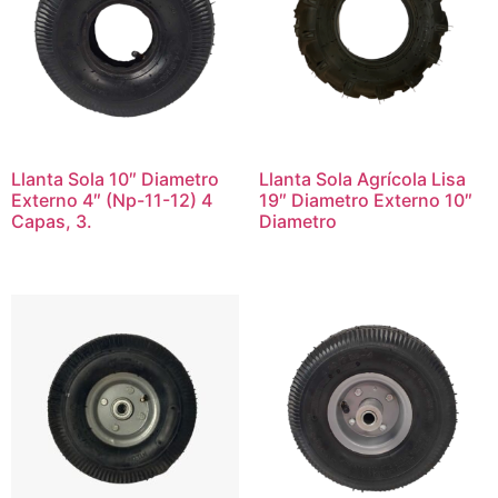
Llanta Sola 10″ Diametro
Llanta Sola Agrícola Lisa
Externo 4″ (Np-11-12) 4
19″ Diametro Externo 10″
Capas, 3.
Diametro