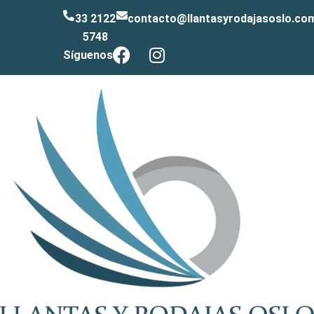
33 2122
contacto@llantasyrodajasoslo.co
5748
Síguenos