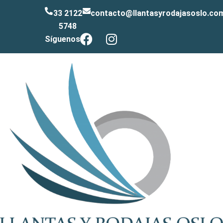
33 2122
contacto@llantasyrodajasoslo.co
5748
Síguenos