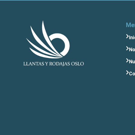
Me
Ini
No
Nu
Co