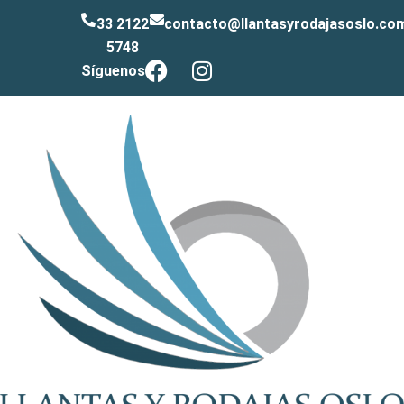
33 2122
contacto@llantasyrodajasoslo.co
5748
Síguenos