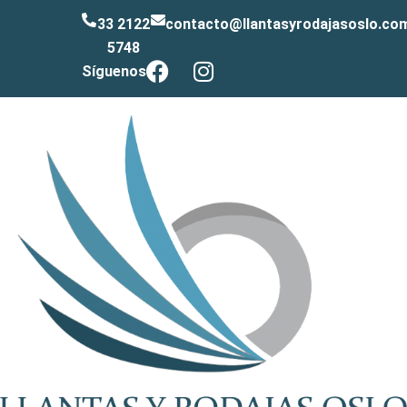
33 2122
contacto@llantasyrodajasoslo.co
5748
Síguenos