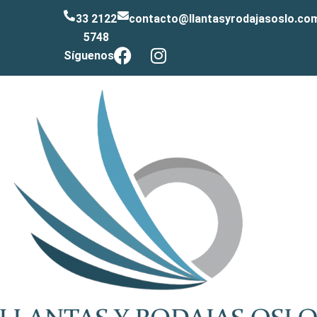
33 2122
contacto@llantasyrodajasoslo.co
5748
Síguenos