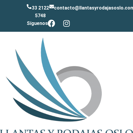
33 2122
contacto@llantasyrodajasoslo.co
5748
Síguenos