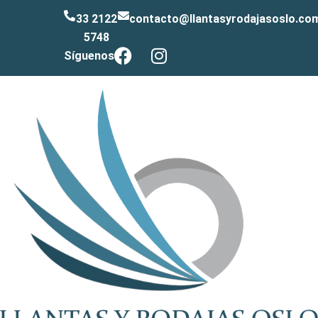
33 2122
contacto@llantasyrodajasoslo.co
5748
Síguenos