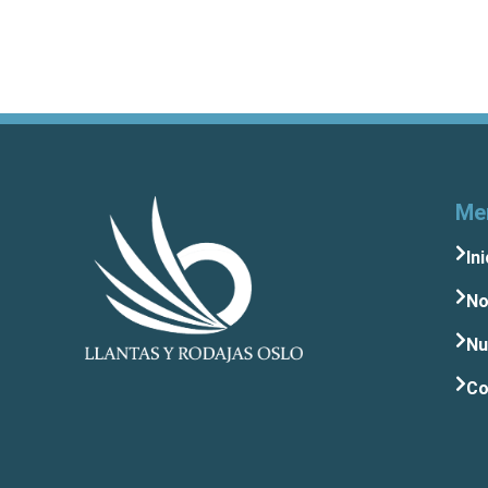
Me
Ini
No
Nu
Co