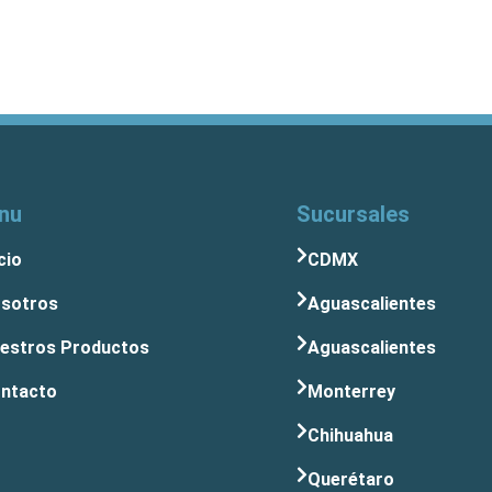
nu
Sucursales
cio
CDMX
sotros
Aguascalientes
estros Productos
Aguascalientes
ntacto
Monterrey
Chihuahua
Querétaro