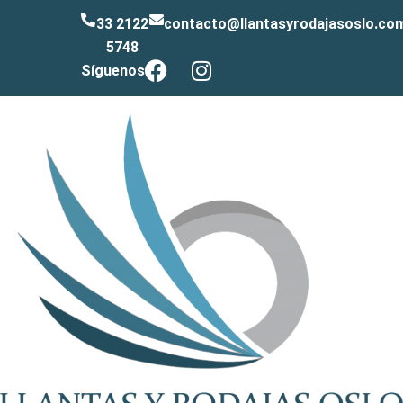
33 2122
contacto@llantasyrodajasoslo.co
5748
Síguenos