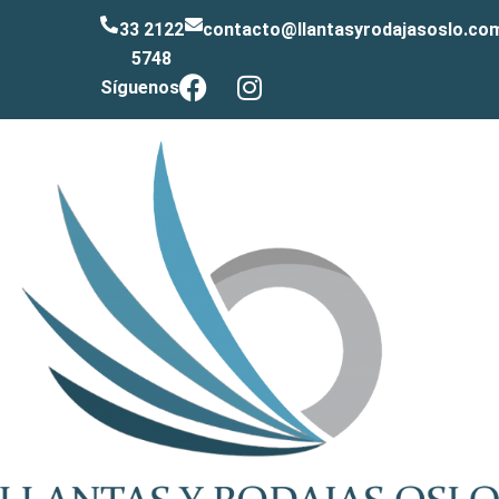
33 2122
contacto@llantasyrodajasoslo.co
5748
Síguenos