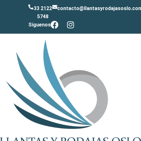
33 2122
contacto@llantasyrodajasoslo.co
5748
Síguenos