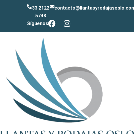
33 2122
contacto@llantasyrodajasoslo.co
5748
Síguenos