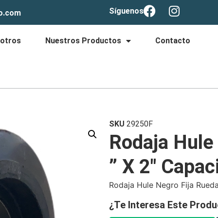
Síguenos
lo.com
otros
Nuestros Productos
Contacto
SKU
29250F
Rodaja Hule
” X 2″ Capac
Rodaja Hule Negro Fija Rued
¿Te Interesa Este Produ