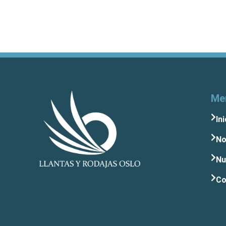
Me
Ini
No
Nu
Co