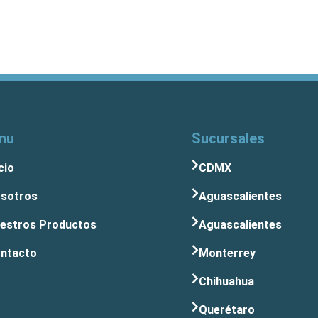
nu
Sucursales
cio
CDMX
sotros
Aguascalientes
estros Productos
Aguascalientes
ntacto
Monterrey
Chihuahua
Querétaro