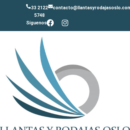
33 2122
contacto@llantasyrodajasoslo.co
5748
Síguenos