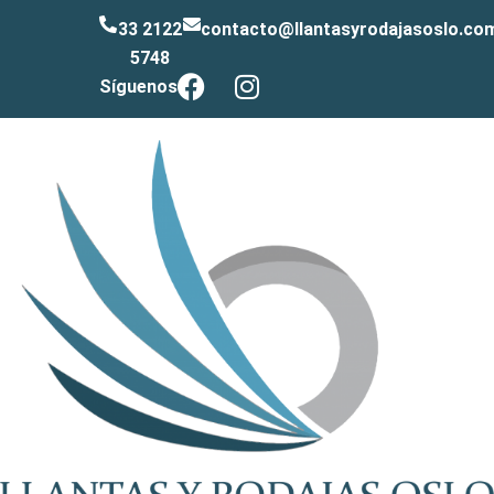
33 2122
contacto@llantasyrodajasoslo.co
5748
Síguenos