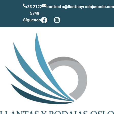
33 2122
contacto@llantasyrodajasoslo.co
5748
Síguenos