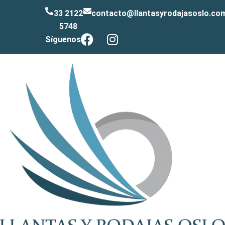
33 2122
contacto@llantasyrodajasoslo.co
5748
Síguenos