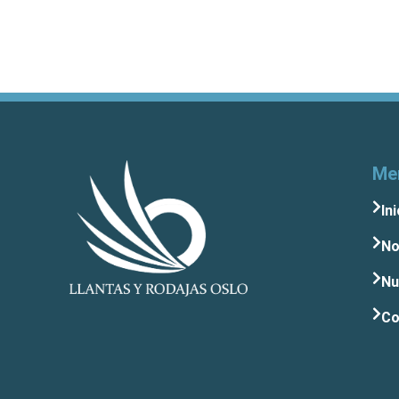
Me
Ini
No
Nu
Co