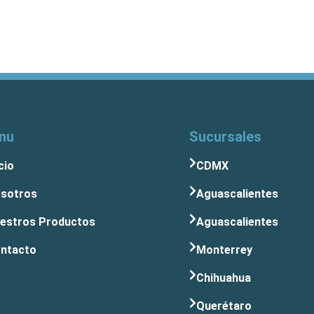
nu
Sucursales
cio
CDMX
sotros
Aguascalientes
estros Productos
Aguascalientes
ntacto
Monterrey
Chihuahua
Querétaro