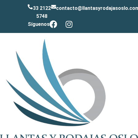
33 2122
contacto@llantasyrodajasoslo.co
5748
Síguenos