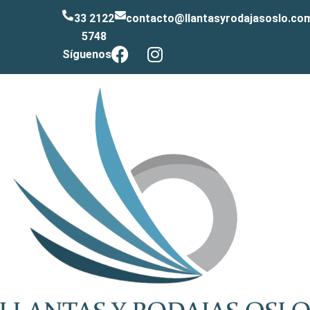
33 2122
contacto@llantasyrodajasoslo.co
5748
Síguenos