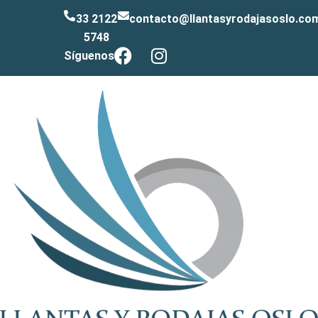
33 2122
contacto@llantasyrodajasoslo.co
5748
Síguenos