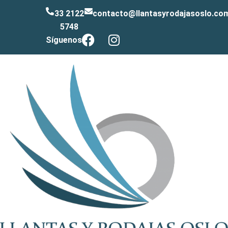
33 2122
contacto@llantasyrodajasoslo.co
5748
Síguenos