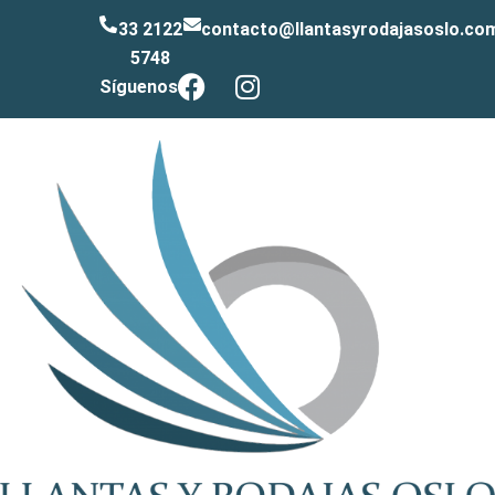
33 2122
contacto@llantasyrodajasoslo.co
5748
Síguenos