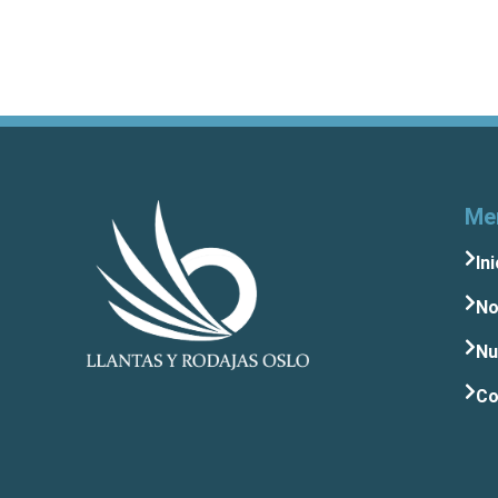
Me
Ini
No
Nu
Co