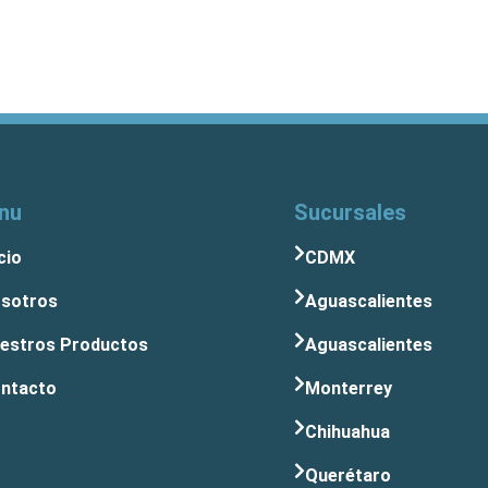
nu
Sucursales
cio
CDMX
sotros
Aguascalientes
estros Productos
Aguascalientes
ntacto
Monterrey
Chihuahua
Querétaro