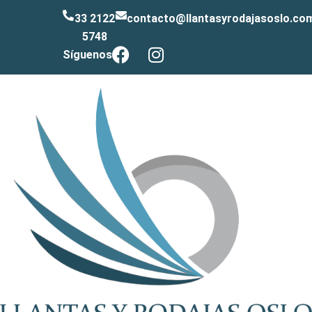
33 2122
contacto@llantasyrodajasoslo.co
5748
Síguenos