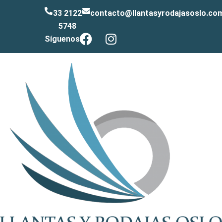
33 2122
contacto@llantasyrodajasoslo.co
5748
Síguenos