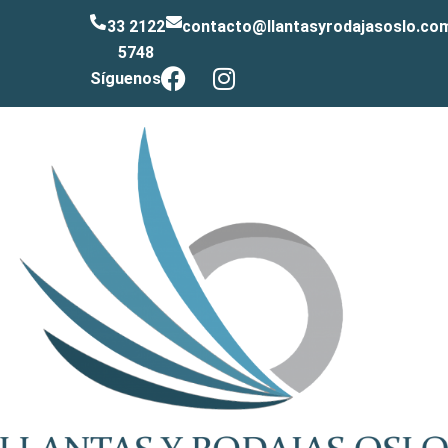
33 2122
contacto@llantasyrodajasoslo.co
5748
Síguenos