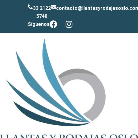
33 2122
contacto@llantasyrodajasoslo.co
5748
Síguenos