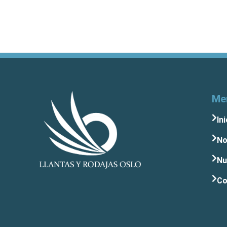
Me
Ini
No
Nu
Co