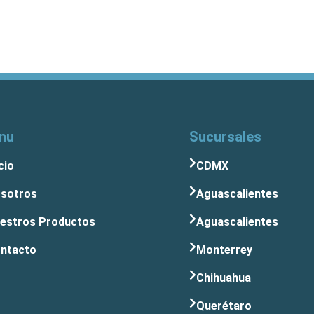
nu
Sucursales
cio
CDMX
sotros
Aguascalientes
estros Productos
Aguascalientes
ntacto
Monterrey
Chihuahua
Querétaro