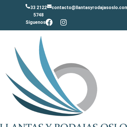
33 2122
contacto@llantasyrodajasoslo.co
5748
Síguenos