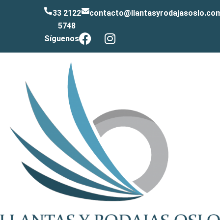
33 2122
contacto@llantasyrodajasoslo.co
5748
Síguenos