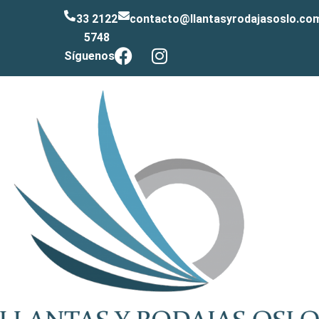
33 2122
contacto@llantasyrodajasoslo.co
5748
Síguenos