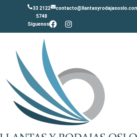
33 2122
contacto@llantasyrodajasoslo.co
5748
Síguenos