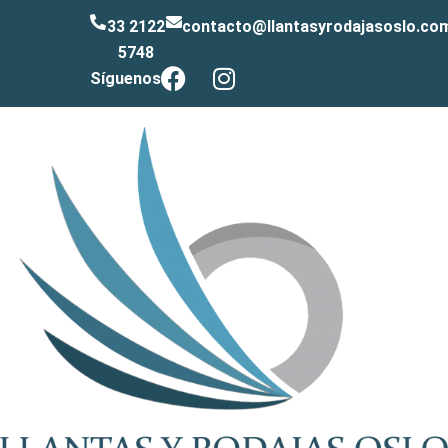
33 2122
contacto@llantasyrodajasoslo.co
5748
Síguenos