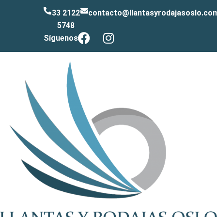
33 2122
contacto@llantasyrodajasoslo.co
5748
Síguenos