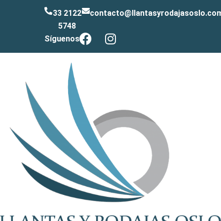
33 2122
contacto@llantasyrodajasoslo.co
5748
Síguenos