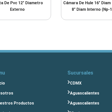
ta De Pvc 12″ Diametro
Cámara De Hule 16″ Diam
Externo
8″ Diam Interno (Np-
nu
Sucursales
cio
CDMX
sotros
Aguascalientes
estros Productos
Aguascalientes