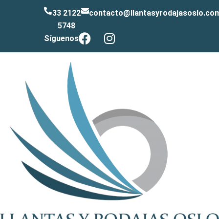
33 2122
contacto@llantasyrodajasoslo.co
5748
Síguenos